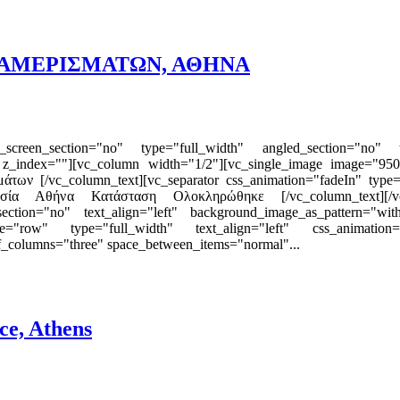
ΙΑΜΕΡΙΣΜΑΤΩΝ, ΑΘΗΝΑ
reen_section="no" type="full_width" angled_section="no" text
 z_index=""][vc_column width="1/2"][vc_single_image image="950"
άτων [/vc_column_text][vc_separator css_animation="fadeIn" typ
ία Αθήνα Κατάσταση Ολοκληρώθηκε [/vc_column_text][/vc_c
_section="no" text_align="left" background_image_as_pattern="wi
e="row" type="full_width" text_align="left" css_animation=""
_columns="three" space_between_items="normal"...
ce, Athens