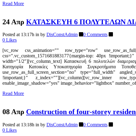
Read More
24 Απρ
ΚΑΤΑΣΚΕΥΗ 6 ΠΟΛΥΤΕΛΩΝ Δ
Posted at 13:17h
in
by
DisConstAdmin
0 Comments
0
Likes
[vc_row css_animation="" row_type="row" use_row_as_full_sc
css=".vc_custom_1571681883177{margin-top: 40px !important;}"
width="1/2"][vc_column_text] Κατασκευή 6 πολυτελών διαμερισμ
Κατηγορία Κατοικίες Υποκατηγορία Συγκροτήματα Τοποθεσ
use_row_as_full_screen_section="no" type="full_width" angled
!important;}" z_index=""][vc_column][vc_row_inner row_typ
enable_image_shadow="yes" image_behavior="lightbox" number_of
Read More
08 Απρ
Construction of four-storey residen
Posted at 13:18h
in
by
DisConstAdmin
0 Comments
0
Likes