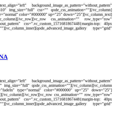
_align="left" background_image_as_pattern="without_pattern"
10" img_size="full" css="" qode_css_animation=""][/vc_column]
ype="normal" color="#000000" up="25" down="25"][vc_column_text]
olumn][/vc_row][vc_row css_animation="" row_type="row"
thout_pattern" css=".vc_custom_1571681867448{margin-top: 40px
][vc_column_inner][qode_advanced_image_gallery type="grid"
ΝΑ
_align="left" background_image_as_pattern="without_pattern"
 img_size="full" qode_css_animation=""][/vc_column][vc_column
on="fadeIn" type="normal" color="#000000" up="25" down="25"]
[/vc_column][/vc_row][vc_row css_animation="" row_type="row"
thout_pattern" css=".vc_custom_1571681867448{margin-top: 40px
][vc_column_inner][qode_advanced_image_gallery type="grid"