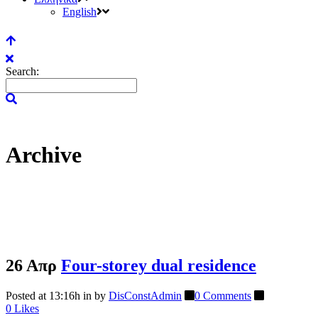
English
Search:
Archive
26 Απρ
Four-storey dual residence
Posted at 13:16h
in
by
DisConstAdmin
0 Comments
0
Likes