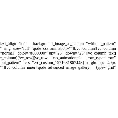
_align="left" background_image_as_pattern="without_pattern"
 img_size="full" qode_css_animation=""][/vc_column][vc_column
e="normal" color="#000000" up="25" down="25"][vc_column_text]
olumn][/vc_row][vc_row css_animation="" row_type="row"
thout_pattern" css=".vc_custom_1571681867448{margin-top: 40px
][vc_column_inner][qode_advanced_image_gallery type="grid"