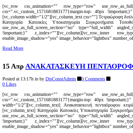
[vc_row css_animation="" row_type="row" use_row_as_full_sc
css=".vc_custom_1571681883177{margin-top: 40px !important;}"
[vc_column width="1/2"][vc_column_text css=""] Τετραώροφη διπλ
Κατηγορία Κατοικίες Υποκατηγορία Συγκροτήματα Τοποθεσ
use_row_as_full_screen_section="no" type="full_width" angled
!important;}" z_index=""][vc_column][vc_row_inner row_typ
enable_image_shadow="yes" image_behavior="lightbox" number_of
Read More
15 Απρ
ΑΝΑΚΑΤΑΣΚΕΥΗ ΠΕΝΤΑΟΡΟΦΟ
Posted at 13:17h
in
by
DisConstAdmin
0 Comments
0
Likes
[vc_row css_animation="" row_type="row" use_row_as_full_sc
css=".vc_custom_1571681883177{margin-top: 40px !important;}"
width="1/2"][vc_column_text] Ανακατασκευή πενταόροφου κτιρί
[vc_column_text] Κατηγορία Κατοικίες Υποκατηγορία Συγκροτήμ
use_row_as_full_screen_section="no" type="full_width" angled
!important;}" z_index=""][vc_column][vc_row_inner row_typ
enable_image_shadow="yes" image_behavior="lightbox" number_of